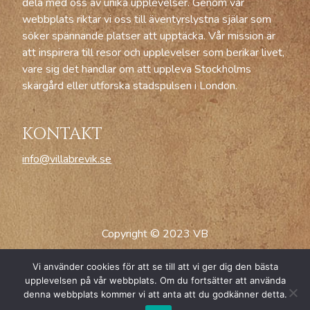
dela med oss av unika upplevelser. Genom vår
webbplats riktar vi oss till äventyrslystna själar som
söker spännande platser att upptäcka. Vår mission är
att inspirera till resor och upplevelser som berikar livet,
vare sig det handlar om att uppleva Stockholms
skärgård eller utforska stadspulsen i London.
KONTAKT
info@villabrevik.se
Copyright © 2023 VB
Vi använder cookies för att se till att vi ger dig den bästa
upplevelsen på vår webbplats. Om du fortsätter att använda
denna webbplats kommer vi att anta att du godkänner detta.