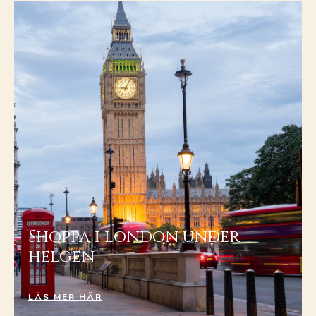
Shoppa i london under
helgen
LÄS MER HÄR